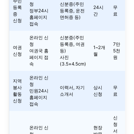
주민
청
신분증(주민
등록
24시
무
정부24시
등록증, 운전
증
간
료
홈페이지
면허증 등)
신청
접속
온라인 신
신분증(주민
청
등록증, 여권
7만
여권
1~2개
여권국 홈
등)
5천
신청
월
페이지 접
사진
원
속
(3.5×4.5cm)
온라인 신
지역
청
봉사
이력서, 자기
상시
무
민원24시
활동
소개서
신청
료
홈페이지
신청
접속
신
청
온라인 신
현장
서