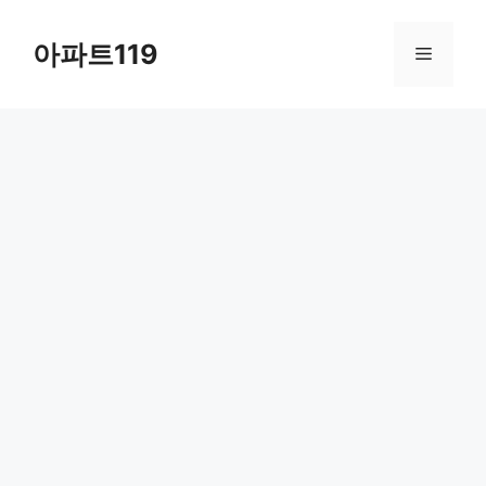
Skip
to
아파트119
Menu
content