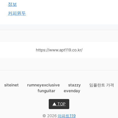
정보
커피원두
https://www.apt119.co.kr/
siteinet
rumneyexclusive
stazzy
임플란트 가격
funguitar
evenday
▲ TOP
© 2026
아파트119