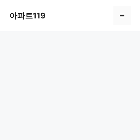
Skip
to
아파트119
Menu
content