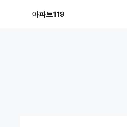
Skip
to
아파트119
content