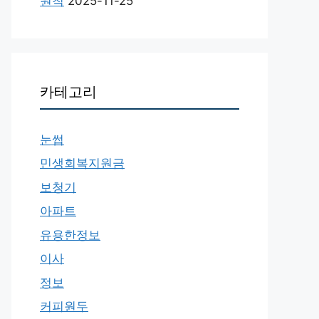
원칙
2025-11-25
카테고리
눈썹
민생회복지원금
보청기
아파트
유용한정보
이사
정보
커피원두