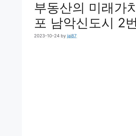
부동산의 미래가치 
포 남악신도시 2번
2023-10-24
by
jai87