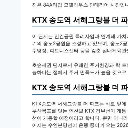
진은 84A타입 모델하우스 인테리어 사진입니
KTX 송도역 서해그랑블 더 
이 단지는 민간공원 특례사업과 연계돼 가치가
기의 송도2공원을 조성하고 있으며, 송도2공원
수영장, 피트니스센터 등을 갖춘 실내체육관
초숲세권 단지로서 유쾌한 주거환경과 탁 트인
능하다는 점에서 주거 만족도가 높을 것으로
KTX 송도역 서해그랑블 더 
KTX송도역 서해그랑블 더 파크는 바로 앞에 
부산목포를 잇는 인천발 KTX 경부선이 개통 
선이 개통할 예정이라고 합니다. 뿐만 아니
어지는 수인분당선이 운행 중이며 오는 202