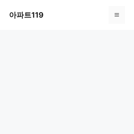
Skip
to
아파트119
Menu
content