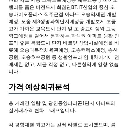
선화 서울 세종 고속도로예정등 쾌속교통망 바이오
밸리를 품은 비전도시 최첨단BT.IT산업의 중심 오
송바이오폴리스 직주근접 아파트 오송역세권 개발
예정, 오송 제3생명과학단지예정등 개발호제 초중
고가 가까운 교육도시 단지 앞 초.중교예정와 고등
학교예정를 걸어서 통학하는 학섹권 아파트 생활 인
프라 좋은 복합도시 단지 바로앞 상업시설예정을 비
롯해 오송다목적체육관예정, 오송컨펙스예정, 송산
공원, 오송호수공원 등 생활인프라 임대차이기에 전
매제한 없고, 세금 걱정 없고, 다른청약에 영향 없습
니다.
가격 예상회귀분석
총 거래건 일람 및 광진동양파라곤1단지 아파트의
실거래가격 변화 그래프입니다.
각 평형대별 최고가는 컬러 라벨로 표시했으며, 붉