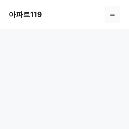
Skip
to
아파트119
Menu
content