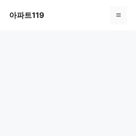
Skip
to
아파트119
Menu
content