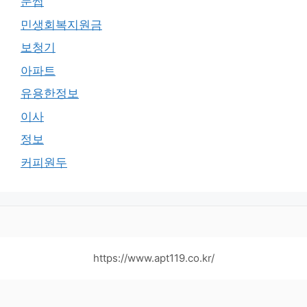
눈썹
민생회복지원금
보청기
아파트
유용한정보
이사
정보
커피원두
https://www.apt119.co.kr/