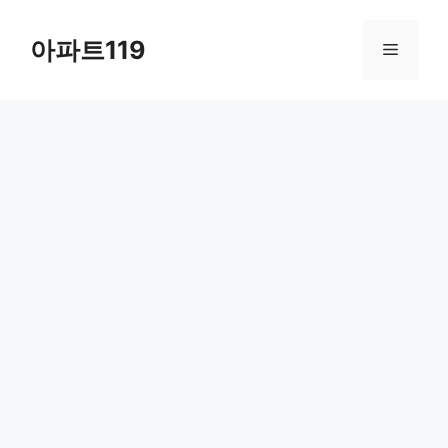
Skip
to
아파트119
Menu
content