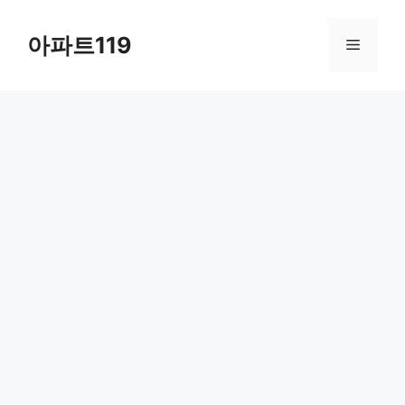
Skip
to
아파트119
Menu
content