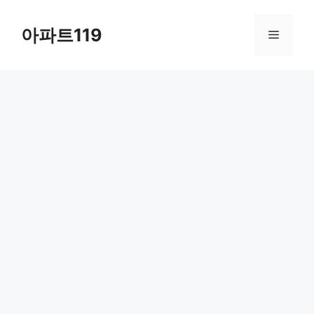
Skip
to
아파트119
Menu
content