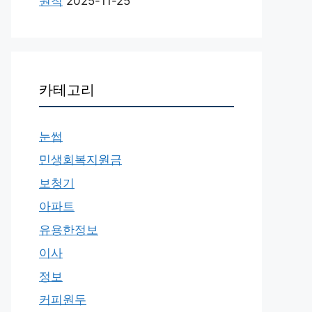
원칙
2025-11-25
카테고리
눈썹
민생회복지원금
보청기
아파트
유용한정보
이사
정보
커피원두