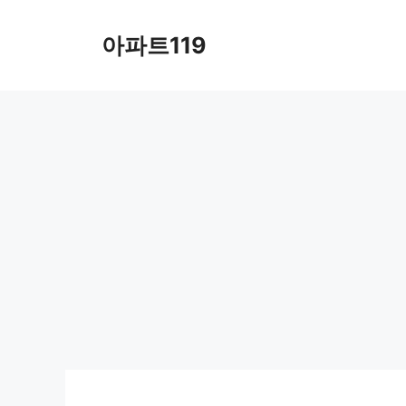
Skip
to
아파트119
content