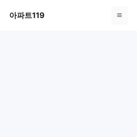
Skip
to
아파트119
Menu
content